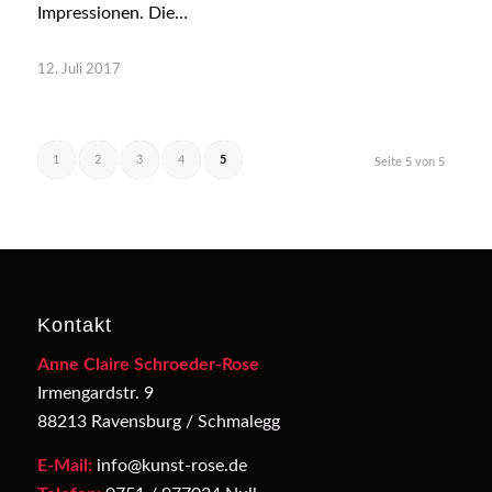
Impressionen. Die…
12. Juli 2017
1
2
3
4
5
Seite 5 von 5
Kontakt
Anne Claire Schroeder-Rose
Irmengardstr. 9
88213 Ravensburg / Schmalegg
E-Mail:
info@kunst-rose.de